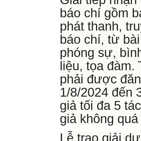
báo chí gồm bá
phát thanh, tr
báo chí, từ bài
phóng sự, bình
liệu, tọa đàm.
phải được đăng
1/8/2024 đến 3
giả tối đa 5 t
giả không quá
Lễ trao giải dự