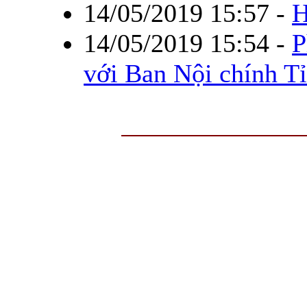
14/05/2019 15:57
-
H
14/05/2019 15:54
-
P
với Ban Nội chính T
Trang thông tin điện tử tổ
Cơ quan chủ quản: UBND tỉnh Quả
Chịu trách nhiệm chính:
Ông Đỗ Ngọc
Quảng Ninh 
Địa chỉ: Số 2 phố Bến Đoan
Điện thoại: 0203 3821941