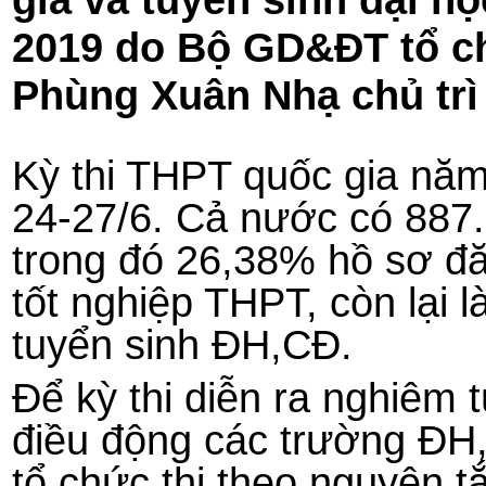
2019 do Bộ GD&ĐT tổ 
Phùng Xuân Nhạ chủ trì 
Kỳ thi THPT quốc gia năm 
24-27/6. Cả nước có 887.
trong đó 26,38% hồ sơ đă
tốt nghiệp THPT, còn lại l
tuyển sinh ĐH,CĐ.
Để kỳ thi diễn ra nghiêm
điều động các trường ĐH,
tổ chức thi theo nguyên 