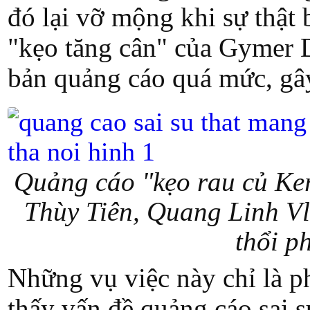
đó lại vỡ mộng khi sự thật 
"kẹo tăng cân" của Gymer D
bản quảng cáo quá mức, gây
Quảng cáo "kẹo rau củ Ker
Thùy Tiên, Quang Linh V
thổi p
Những vụ việc này chỉ là p
thấy vấn đề quảng cáo sai s