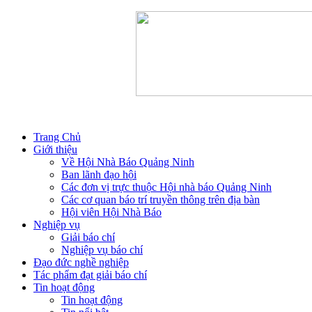
Trang Chủ
Giới thiệu
Về Hội Nhà Báo Quảng Ninh
Ban lãnh đạo hội
Các đơn vị trực thuộc Hội nhà báo Quảng Ninh
Các cơ quan báo trí truyền thông trên địa bàn
Hội viên Hội Nhà Báo
Nghiệp vụ
Giải báo chí
Nghiệp vụ báo chí
Đạo đức nghề nghiệp
Tác phẩm đạt giải báo chí
Tin hoạt động
Tin hoạt động