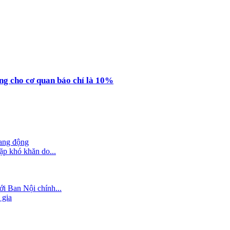
ụng cho cơ quan báo chí là 10%
hang động
ặp khó khăn do...
i Ban Nội chính...
 gia