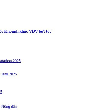
5: Khoảnh khắc VĐV bứt tốc
arathon 2025
 Trail 2025
25
ội Nông dân