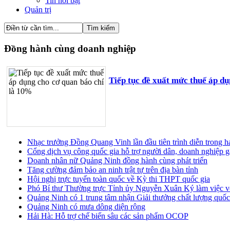
Tin nổi bật
Quản trị
Đồng hành cùng doanh nghiệp
Tiếp tục đề xuất mức thuế áp d
Nhạc trưởng Đồng Quang Vinh lần đầu tiên trình diễn trong 
Cổng dịch vụ công quốc gia hỗ trợ người dân, doanh nghiệp g
Doanh nhân nữ Quảng Ninh đồng hành cùng phát triển
Tăng cường đảm bảo an ninh trật tự trên địa bàn tỉnh
Hội nghị trực tuyến toàn quốc về Kỳ thi THPT quốc gia
Phó Bí thư Thường trực Tỉnh ủy Nguyễn Xuân Ký làm việc vớ
Quảng Ninh có 1 trung tâm nhận Giải thưởng chất lượng quốc
Quảng Ninh có mưa dông diện rộng
Hải Hà: Hỗ trợ chế biến sâu các sản phẩm OCOP