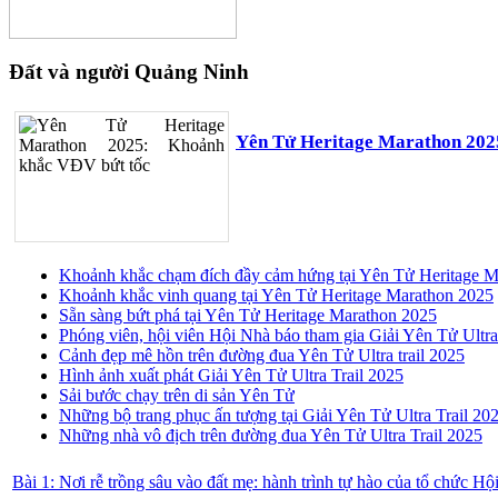
Đất và người Quảng Ninh
Yên Tử Heritage Marathon 202
Khoảnh khắc chạm đích đầy cảm hứng tại Yên Tử Heritage M
Khoảnh khắc vinh quang tại Yên Tử Heritage Marathon 2025
Sẵn sàng bứt phá tại Yên Tử Heritage Marathon 2025
Phóng viên, hội viên Hội Nhà báo tham gia Giải Yên Tử Ultra
Cảnh đẹp mê hồn trên đường đua Yên Tử Ultra trail 2025
Hình ảnh xuất phát Giải Yên Tử Ultra Trail 2025
Sải bước chạy trên di sản Yên Tử
Những bộ trang phục ấn tượng tại Giải Yên Tử Ultra Trail 20
Những nhà vô địch trên đường đua Yên Tử Ultra Trail 2025
Bài 1: Nơi rễ trồng sâu vào đất mẹ: hành trình tự hào của tổ chức H