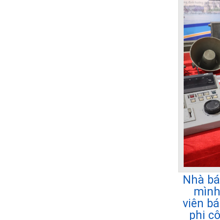
Nhà bá
mình
viên b
phi c